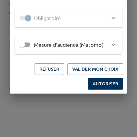
-
Plus d'infos :
04 67 55 17 04
/
capsurlaventure@ccgpsl.fr
Obligatoire
Télécharger la pièce jointe
Mesure d'audience (Matomo)
REFUSER
VALIDER MON CHOIX
AUTORISER