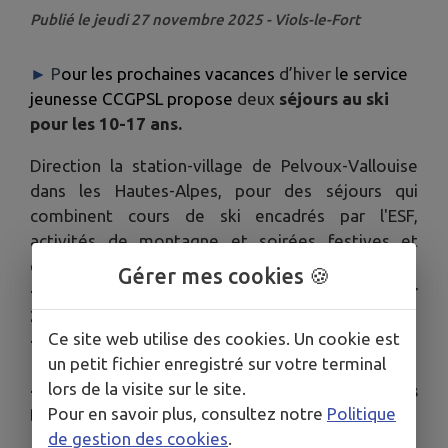
Publié le jeudi 27 novembre 2025 - Viols-le-Fort
►
P
our les prochaines vacances
d’hiver l
e service
jeunesse CCGPSL propose
deux
séjours au ski
pour les 10-17 ans.
Direction la station-village de Pelvoux-Vallouise
dans les Hautes-Alpes, pour des séjours qui
combinent cours de ski encadrés par l'ESF,
activités de montagne et soirées festives et
conviviales.
Gérer mes cookies 🍪
- Séjour 1 : du lundi 23 au vendredi 27 février
2026
Ce site web utilise des cookies. Un cookie est
- Séjour 2 : du lundi 2 au vendredi 6 mars 2026.
un petit fichier enregistré sur votre terminal
lors de la visite sur le site.
- Inscriptions sur le
nouveau portail famille
dès
Pour en savoir plus, consultez notre
Politique
le 17 décembre 2025 à 7h30 :
cliquez ici
de gestion des cookies
.