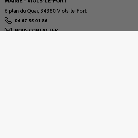
MAIRIE - VIOLS-LE-FORT
6 plan du Quai, 34380 Viols-le-Fort
04 67 55 01 86
NOUS CONTACTER
M'Y RENDRE
violslefort.fr
GRAND PIC SAINT-LOUP