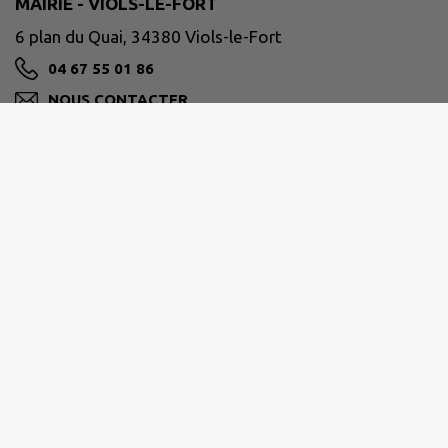
MAIRIE - VIOLS-LE-FORT
6 plan du Quai, 34380 Viols-le-Fort
04 67 55 01 86
NOUS CONTACTER
M'Y RENDRE
violslefort.fr
GRAND PIC SAINT-LOUP