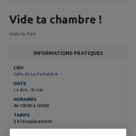
Vide ta chambre !
Viols-le-Fort
INFORMATIONS PRATIQUES
LIEU
Salle de La Portalière
DATE
Le dim. 18 mai
HORAIRES
de 10h00 à 16h00
TARIFS
5 € l'emplacement