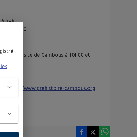
 à 18h00
h00 à 18h00
r de 7 ans
gistré
 depuis le site de Cambous à 10h00 et
kies
.
m
-
https://www.prehistoire-cambous.org