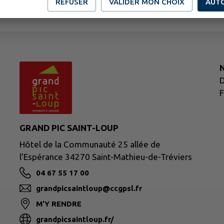
REFUSER
VALIDER MON CHOIX
AUT
N
D
F
GRAND PIC SAINT-LOUP
Hôtel de la Communauté 25 allée de
l’Espérance 34270 Saint-Mathieu-de-Tréviers
04 67 55 17 00
grandpicsaintloup@ccgpsl.fr
M'Y RENDRE
grandpicsaintloup.fr/