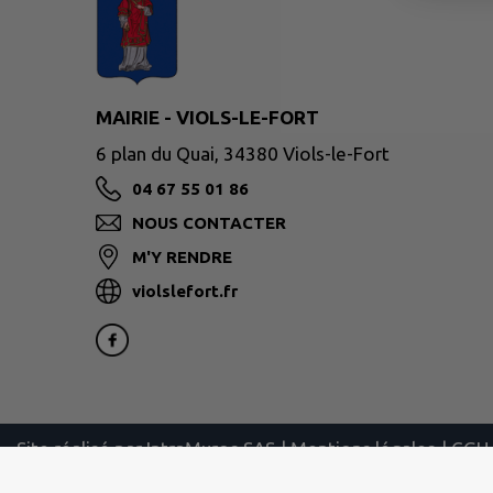
MAIRIE - VIOLS-LE-FORT
6 plan du Quai, 34380 Viols-le-Fort
04 67 55 01 86
NOUS CONTACTER
M'Y RENDRE
violslefort.fr
Site réalisé par
IntraMuros SAS
|
Mentions légales
|
CGU
|
Plan du site
|
Flux RSS
| Copyright 2026