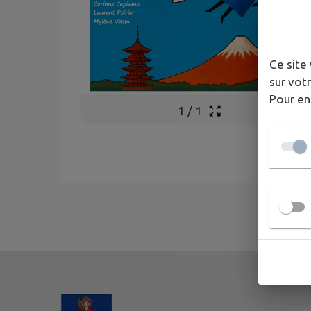
Ce site 
sur votr
Pour en
1
/
1