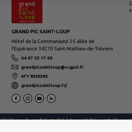
D
F
GRAND PIC SAINT-LOUP
Hôtel de la Communauté 25 allée de
l’Espérance 34270 Saint-Mathieu-de-Tréviers
04 67 55 17 00
grandpicsaintloup@ccgpsl.fr
M'Y RENDRE
grandpicsaintloup.fr/
|
Politique de confidentialité
|
Accessibilité : partielleme