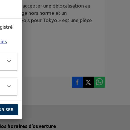
e doivent accepter une délocalisation au
 : un mariage hors norme et un
voyage. « Vols pour Tokyo » est une pièce
gistré
kies
.
ORISER
os horaires d’ouverture