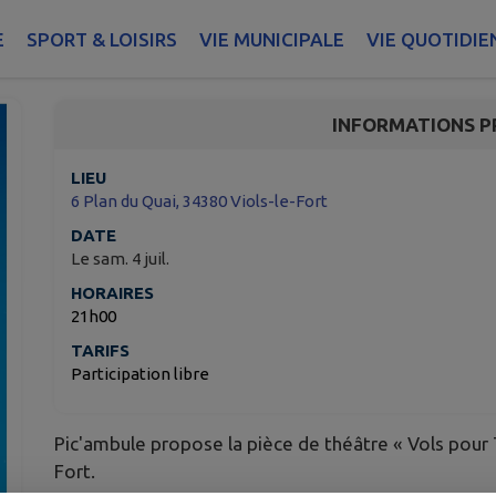
Théâtre "Vol pour Tok
E
SPORT & LOISIRS
VIE MUNICIPALE
VIE QUOTIDIE
Viols-le-Fort
INFORMATIONS P
LIEU
6 Plan du Quai, 34380 Viols-le-Fort
DATE
Le sam. 4 juil.
HORAIRES
21h00
TARIFS
Participation libre
Pic'ambule propose la pièce de théâtre « Vols pour T
Fort.