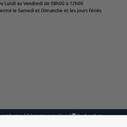
u Lundi au Vendredi de 08h00 à 12h00
ermé le Samedi et Dimanche et les jours fériés
nt conforme
|
Gérer mes cookies
|
Rechercher