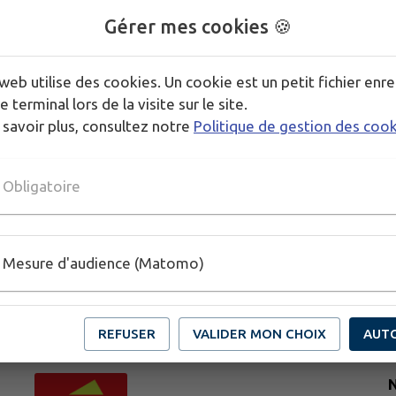
Trois comédiennes d’une série télé à bout de souffl
Gérer mes cookies 🍪
Japon. Mais dans le show-business rien n'est simple
licenciement viennent perturber les préparatifs de 
web utilise des cookies. Un cookie est un petit fichier enre
qui mêle l'absurde et le comique.
e terminal lors de la visite sur le site.
 savoir plus, consultez notre
Politique de gestion des coo
Obligatoire
Mesure d'audience (Matomo)
REFUSER
VALIDER MON CHOIX
AUT
N