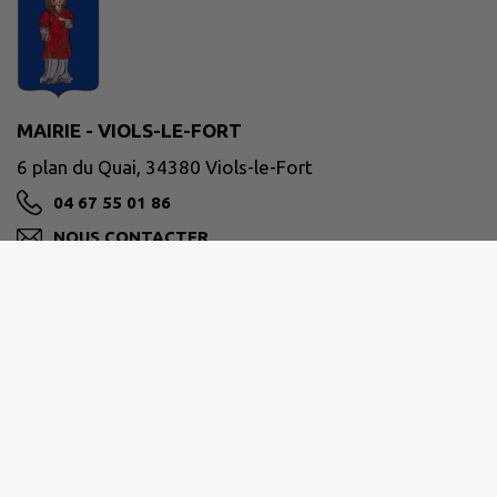
MAIRIE - VIOLS-LE-FORT
6 plan du Quai, 34380 Viols-le-Fort
04 67 55 01 86
NOUS CONTACTER
M'Y RENDRE
violslefort.fr