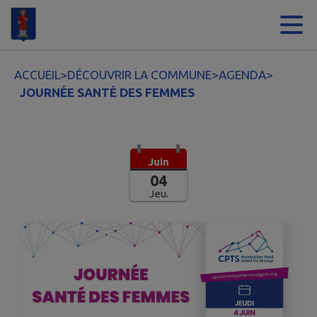
Contenu
Menu
Recherche
Pied de page
ACCUEIL
>
DÉCOUVRIR LA COMMUNE
>
AGENDA
>
JOURNÉE SANTÉ DES FEMMES
Juin
04
Jeu.