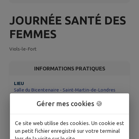
JOURNÉE SANTÉ DES
FEMMES
Viols-le-Fort
INFORMATIONS PRATIQUES
LIEU
Salle du Bicentenaire - Saint-Martin-de-Londres
DATE
Gérer mes cookies 🍪
Le jeu. 4 juin
HORAIRES
de 9h00 - 17h45
Ce site web utilise des cookies. Un cookie est
un petit fichier enregistré sur votre terminal
TARIFS
lors de la visite sur le site.
Gratuit