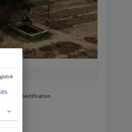
gistré
kies
.
ntre la désertification.