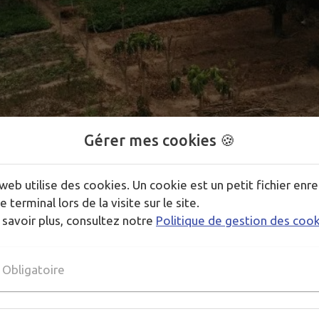
Gérer mes cookies 🍪
1
/
1
web utilise des cookies. Un cookie est un petit fichier enre
e terminal lors de la visite sur le site.
 savoir plus, consultez notre
Politique de gestion des coo
lidarité internationale qui agit depuis 1998 dans la lutte co
Obligatoire