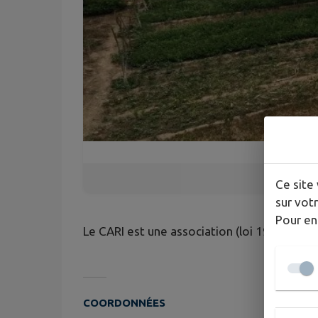
Ce site 
sur votr
Pour en
Le CARI est une association (loi 1901) de so
COORDONNÉES