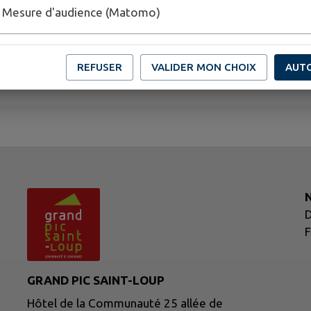
Mesure d'audience (Matomo)
REFUSER
VALIDER MON CHOIX
AUT
N
D
F
GRAND PIC SAINT-LOUP
Hôtel de la Communauté 25 allée de