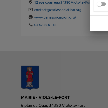
12 rue courreau 34380 Viols-le-Fort
contact@cariassociation.org
www.cariassociation.org/
04 67 55 61 18
MAIRIE - VIOLS-LE-FORT
6 plan du Quai, 34380 Viols-le-Fort