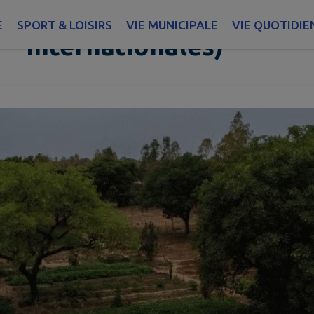
CARI (Centre d'Actions 
E
SPORT & LOISIRS
VIE MUNICIPALE
VIE QUOTIDIE
Internationales)