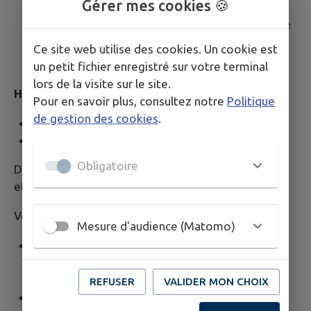
Gérer mes cookies 🍪
Viols-le-Fort est desservit par la ligne régulière
Ce site web utilise des cookies. Un cookie est
n°608 Montpellier - Le Vigan.
un petit fichier enregistré sur votre terminal
lors de la visite sur le site.
HERAULT TRANSPORT
Pour en savoir plus, consultez notre
Politique
de gestion des cookies
.
Accueil téléphonique : 04 34 888 999
Accueil public :
Obligatoire
Du lundi au vendredi de 8h30 à 12h30
et les lundis, mercredis et jeudis de 13h30 à 16h30
Vous pouvez déposer votre dossier papier :
Mesure d'audience (Matomo)
A l’accueil d’Hérault Transport : 148 avenue du
Professeur Viala – Parc Euromédecine II – 34193
Montpellier cedex 5
REFUSER
VALIDER MON CHOIX
ou l’adresser via ce formulaire de
contact