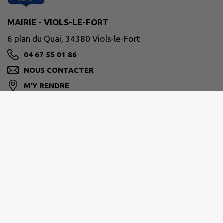
MAIRIE - VIOLS-LE-FORT
6 plan du Quai, 34380 Viols-le-Fort
04 67 55 01 86
NOUS CONTACTER
M'Y RENDRE
violslefort.fr