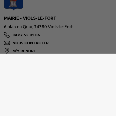
MAIRIE - VIOLS-LE-FORT
6 plan du Quai, 34380 Viols-le-Fort
04 67 55 01 86
NOUS CONTACTER
M'Y RENDRE
violslefort.fr