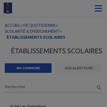
Contenu
Menu
Recherche
Pied de page
ACCUEIL
>
VIE QUOTIDIENNE
>
SCOLARITÉ & ENSEIGNEMENT
>
ÉTABLISSEMENTS SCOLAIRES
ÉTABLISSEMENTS SCOLAIRES
MA COMMUNE
AUX ALENTOURS
FILTRE ACTIF
Rechercher
3 établissement scolaire trouvées.
ALSH Les Santolines