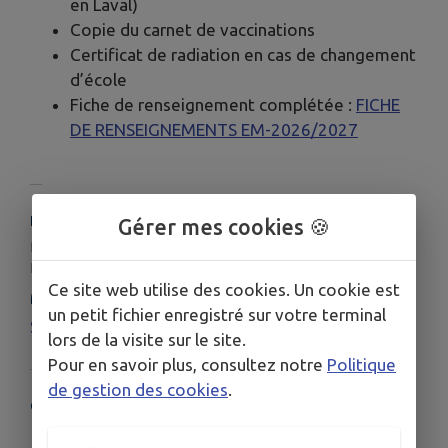
en Laval)
Copie du carnet de vaccinations
Certificat de radiation en cas de changement
d’école
Fiche de renseignement complétée :
FICHE
DE RENSEIGNEMENTS EM-2026/2027
HORAIRES
Gérer mes cookies 🍪
De 8h50 à 12h00 et de 13h20 à 16h30
Fermé le mercredi et pendant les vacances scolaires
Ce site web utilise des cookies. Un cookie est
MENUS DE LA CANTINE
un petit fichier enregistré sur votre terminal
Semaine du 29 juin au 3 juillet 2026
lors de la visite sur le site.
Pour en savoir plus, consultez notre
Politique
de gestion des cookies
.
COORDONNÉES
12 rue des Ecoles, 34380 Viols-le-Fort